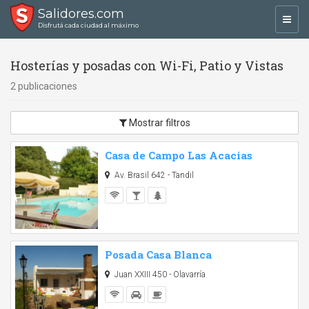
Salidores.com
Toggl
Disfrutá cada ciudad al máximo
navig
Hosterías y posadas con Wi-Fi, Patio y Vistas
2 publicaciones
Mostrar filtros
Casa de Campo Las Acacias
Av. Brasil 642 - Tandil
Posada Casa Blanca
Juan XXIII 450 - Olavarría