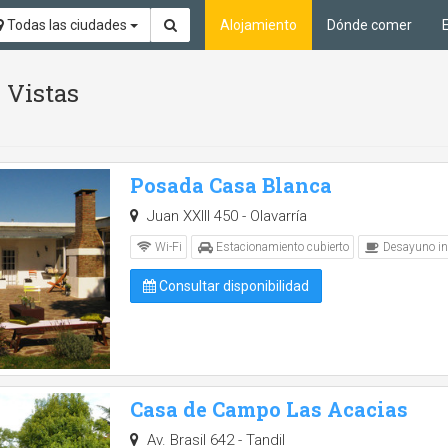
Todas las ciudades
Alojamiento
Dónde comer
 Vistas
Posada Casa Blanca
Juan XXIII 450 - Olavarría
Wi-Fi
Estacionamiento cubierto
Desayuno in
Consultar disponibilidad
Casa de Campo Las Acacias
Av. Brasil 642 - Tandil