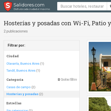
Salidores.com
Disfrutá cada ciudad al máximo
Hosterías y posadas con Wi-Fi, Patio y
2 publicaciones
Filtrar por:
Ciudad
Olavarría, Buenos Aires
(1)
Tandil, Buenos Aires
(1)
Categoría
Quitar filtro
Casas de campo
(2)
Hosterías y posadas
(2)
Estrellas
Sin categorizar
(2)