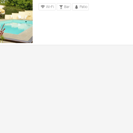
Wi-Fi
Bar
Patio