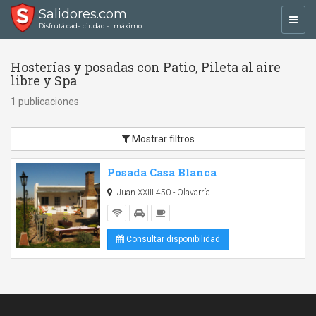
Salidores.com
Toggl
Disfrutá cada ciudad al máximo
navig
Hosterías y posadas con Patio, Pileta al aire
libre y Spa
1 publicaciones
Mostrar filtros
Posada Casa Blanca
Juan XXIII 450 - Olavarría
Consultar disponibilidad