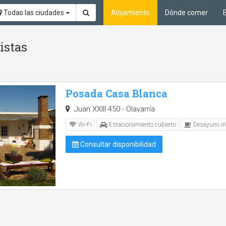
Todas las ciudades
Alojamiento
Dónde comer
istas
Posada Casa Blanca
Juan XXIII 450 - Olavarría
Wi-Fi
Estacionamiento cubierto
Desayuno in
Consultar disponibilidad