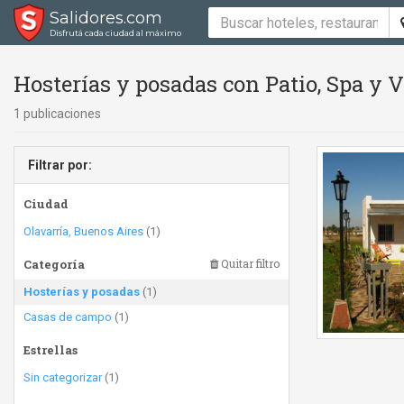
Salidores.com
Disfrutá cada ciudad al máximo
Hosterías y posadas con Patio, Spa y V
1 publicaciones
Filtrar por:
Ciudad
Olavarría, Buenos Aires
(1)
Categoría
Quitar filtro
Hosterías y posadas
(1)
Casas de campo
(1)
Estrellas
Sin categorizar
(1)