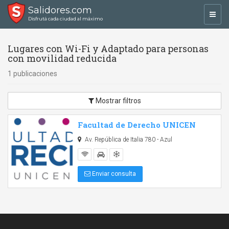
Salidores.com
Toggl
Disfrutá cada ciudad al máximo
navig
Lugares con Wi-Fi y Adaptado para personas
con movilidad reducida
1 publicaciones
Mostrar filtros
Facultad de Derecho UNICEN
Av. República de Italia 780 - Azul
Enviar consulta