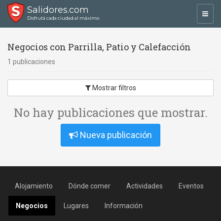
Salidores.com
Toggl
Disfrutá cada ciudad al máximo
navig
Negocios con Parrilla, Patio y Calefacción
1 publicaciones
Mostrar filtros
No hay publicaciones que mostrar.
Nueva publicación
Alojamiento
Dónde comer
Actividades
Eventos
Negocios
Lugares
Información