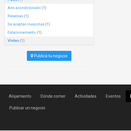
Aire acondicionado
(1)
Reservas
(1)
Se aceptan mascotas
(1)
Estacionamiento
(1)
Vistas
(1)
Publicá tu negocio
Alojamiento
Dónde comer
Actividades
Eventos
Publicar un negocio