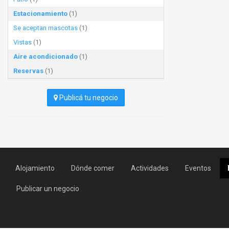
Estacionamiento
(1)
Se aceptan mascotas
(1)
Vistas
(1)
Aire acondicionado
(1)
Reservas
(1)
Publicá tu negocio
Alojamiento
Dónde comer
Actividades
Eventos
Publicar un negocio