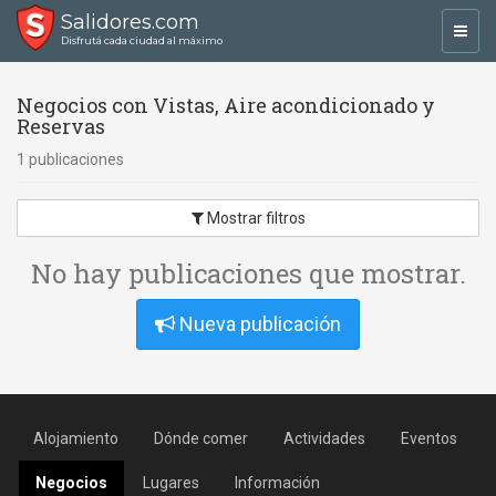
Salidores.com
Toggl
Disfrutá cada ciudad al máximo
navig
Negocios con Vistas, Aire acondicionado y
Reservas
1 publicaciones
Mostrar filtros
No hay publicaciones que mostrar.
Nueva publicación
Alojamiento
Dónde comer
Actividades
Eventos
Negocios
Lugares
Información