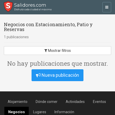
Salidores.com
Toggl
Disfrutá cada ciudad al máximo
navig
Negocios con Estacionamiento, Patio y
Reservas
1 publicaciones
Mostrar filtros
No hay publicaciones que mostrar.
Nueva publicación
Alojamiento
Dónde comer
Actividades
Eventos
Negocios
Lugares
Información