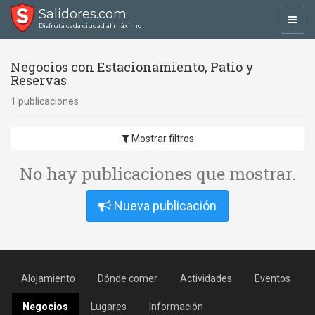
Salidores.com
Toggl
Disfrutá cada ciudad al máximo
navig
Negocios con Estacionamiento, Patio y
Reservas
1 publicaciones
Mostrar filtros
No hay publicaciones que mostrar.
Nueva publicación
Alojamiento
Dónde comer
Actividades
Eventos
Negocios
Lugares
Información