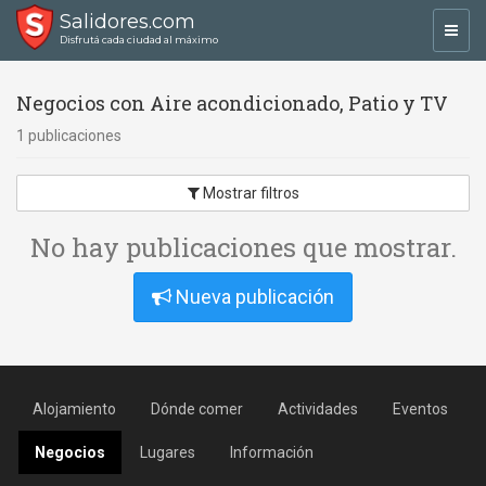
Salidores.com
Toggl
Disfrutá cada ciudad al máximo
navig
Negocios con Aire acondicionado, Patio y TV
1 publicaciones
Mostrar filtros
No hay publicaciones que mostrar.
Nueva publicación
Alojamiento
Dónde comer
Actividades
Eventos
Negocios
Lugares
Información