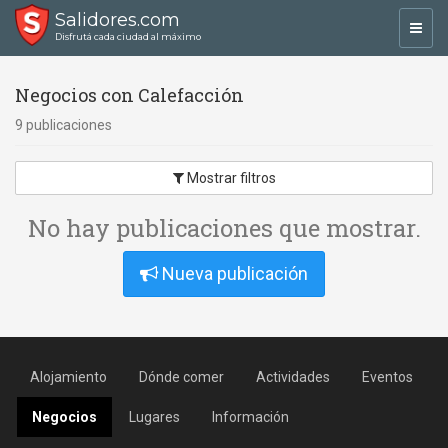
Salidores.com
Toggl
Disfrutá cada ciudad al máximo
navig
Negocios con Calefacción
9 publicaciones
Mostrar filtros
No hay publicaciones que mostrar.
Nueva publicación
Alojamiento
Dónde comer
Actividades
Eventos
Negocios
Lugares
Información