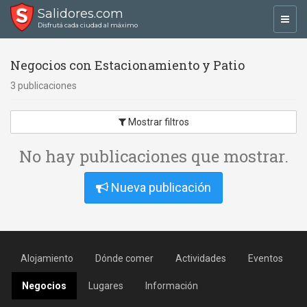
Salidores.com
Toggl
Disfrutá cada ciudad al máximo
navig
Negocios con Estacionamiento y Patio
3 publicaciones
Mostrar filtros
No hay publicaciones que mostrar.
Nueva publicación
Alojamiento
Dónde comer
Actividades
Eventos
Negocios
Lugares
Información