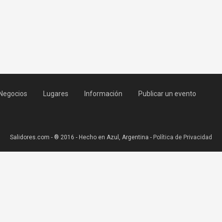
Negocios
Lugares
Información
Publicar un evento
Salidores.com - ® 2016 - Hecho en Azul, Argentina -
Política de Privacidad