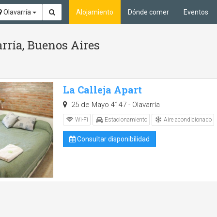
Olavarría
Alojamiento
Dónde comer
Eventos
rría, Buenos Aires
La Calleja Apart
25 de Mayo 4147 - Olavarría
Aire acondicionado
Wi-Fi
Estacionamiento
Consultar disponibilidad