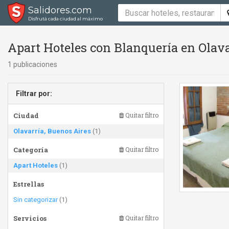
Salidores.com
Disfrutá cada ciudad al máximo
Apart Hoteles con Blanquería en Olava
1 publicaciones
Filtrar por:
Ciudad
Quitar filtro
Olavarría, Buenos Aires
(1)
Categoría
Quitar filtro
Apart Hoteles
(1)
Estrellas
Sin categorizar
(1)
Servicios
Quitar filtro