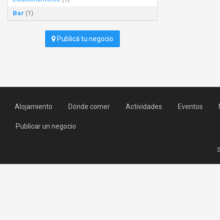
Bar
(1)
Publicá tu negocio
Alojamiento
Dónde comer
Actividades
Eventos
Publicar un negocio
S