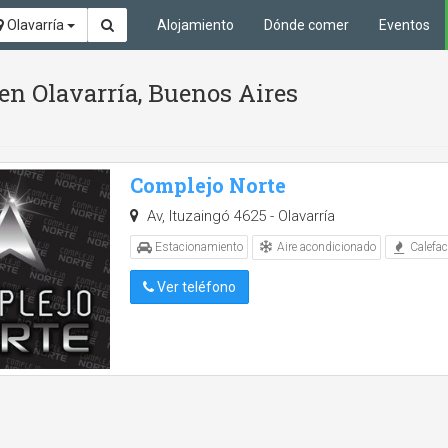
Olavarría
Alojamiento
Dónde comer
Eventos
en Olavarría, Buenos Aires
Complejo Norte
Av, Ituzaingó 4625 - Olavarría
Aire acondicionado
Estacionamiento
Calefac
Ver teléfono