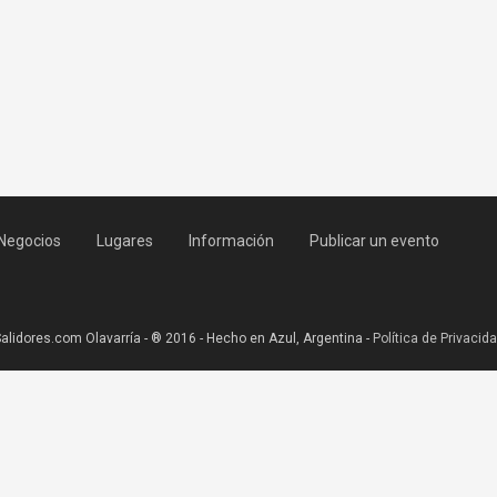
Negocios
Lugares
Información
Publicar un evento
alidores.com Olavarría - ® 2016 - Hecho en Azul, Argentina -
Política de Privacid