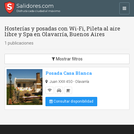
Salidores.com
Toggl
Disfrutá cada ciudad al máximo
navig
Hosterías y posadas con Wi-Fi, Pileta al aire
libre y Spa en Olavarría, Buenos Aires
1 publicaciones
Mostrar filtros
Posada Casa Blanca
Juan XXIII 450 - Olavarría
Consultar disponibilidad