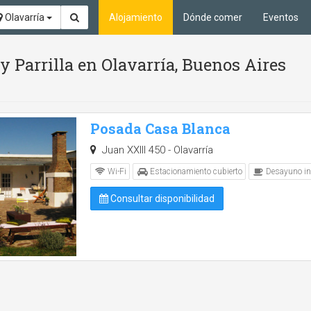
Olavarría
Alojamiento
Dónde comer
Eventos
y Parrilla en Olavarría, Buenos Aires
Posada Casa Blanca
Juan XXIII 450 - Olavarría
Wi-Fi
Estacionamiento cubierto
Desayuno in
Consultar disponibilidad