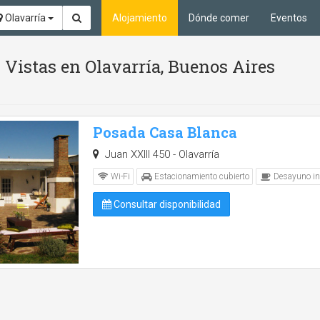
Olavarría
Alojamiento
Dónde comer
Eventos
 Vistas en Olavarría, Buenos Aires
Posada Casa Blanca
Juan XXIII 450 - Olavarría
Wi-Fi
Estacionamiento cubierto
Desayuno in
Consultar disponibilidad