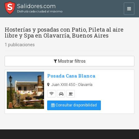
Salidores.com
Toggl
Disfrutá cada ciudad al máximo
navig
Hosterías y posadas con Patio, Pileta al aire
libre y Spa en Olavarría, Buenos Aires
1 publicaciones
Mostrar filtros
Posada Casa Blanca
Juan XXIII 450 - Olavarría
Consultar disponibilidad