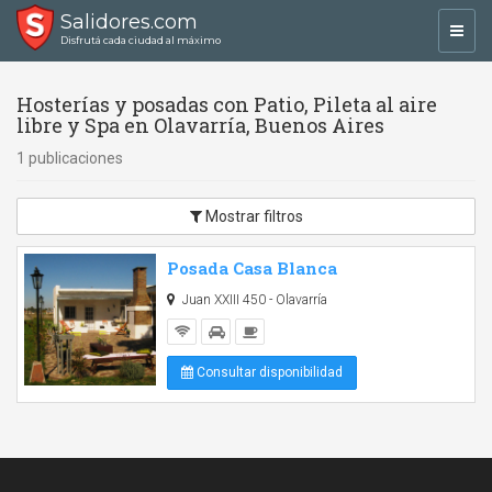
Salidores.com
Toggl
Disfrutá cada ciudad al máximo
navig
Hosterías y posadas con Patio, Pileta al aire
libre y Spa en Olavarría, Buenos Aires
1 publicaciones
Mostrar filtros
Posada Casa Blanca
Juan XXIII 450 - Olavarría
Consultar disponibilidad