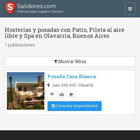
Salidores.com
Toggl
Disfrutá cada ciudad al máximo
navig
Hosterías y posadas con Patio, Pileta al aire
libre y Spa en Olavarría, Buenos Aires
1 publicaciones
Mostrar filtros
Posada Casa Blanca
Juan XXIII 450 - Olavarría
Consultar disponibilidad