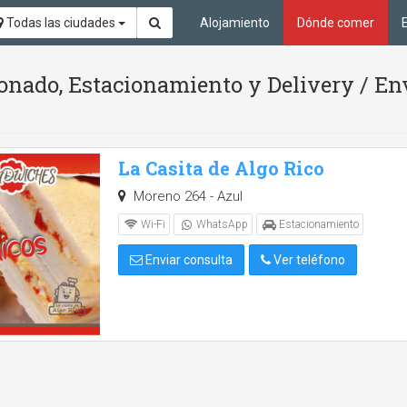
Todas las ciudades
Alojamiento
Dónde comer
onado, Estacionamiento y Delivery / En
La Casita de Algo Rico
Moreno 264 - Azul
Wi-Fi
WhatsApp
Estacionamiento
Enviar consulta
Ver teléfono