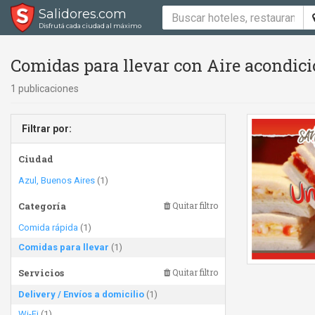
Salidores.com
Disfrutá cada ciudad al máximo
Comidas para llevar con Aire acondici
1 publicaciones
Filtrar por:
Ciudad
Azul, Buenos Aires
(1)
Categoría
Quitar filtro
Comida rápida
(1)
Comidas para llevar
(1)
Servicios
Quitar filtro
Delivery / Envíos a domicilio
(1)
Wi-Fi
(1)