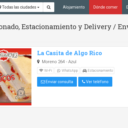
Todas las ciudades
Alojamiento
Dónde comer
onado, Estacionamiento y Delivery / En
La Casita de Algo Rico
Moreno 264 - Azul
Wi-Fi
WhatsApp
Estacionamiento
Enviar consulta
Ver teléfono