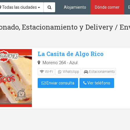
Todas las ciudades
Alojamiento
Dónde comer
onado, Estacionamiento y Delivery / En
La Casita de Algo Rico
Moreno 264 - Azul
Wi-Fi
WhatsApp
Estacionamiento
Enviar consulta
Ver teléfono