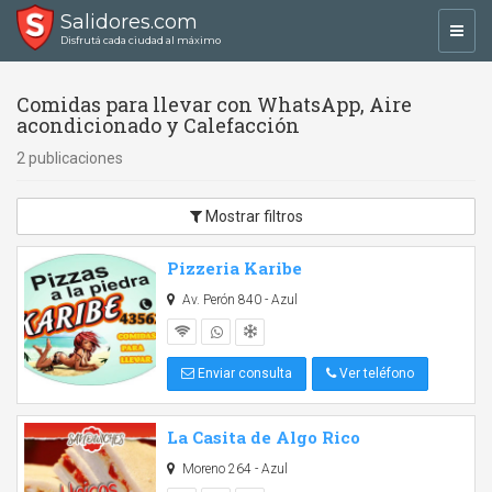
Salidores.com
Toggl
Disfrutá cada ciudad al máximo
navig
Comidas para llevar con WhatsApp, Aire
acondicionado y Calefacción
2 publicaciones
Mostrar filtros
Pizzeria Karibe
Av. Perón 840 - Azul
Enviar consulta
Ver teléfono
La Casita de Algo Rico
Moreno 264 - Azul