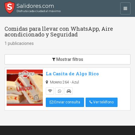
Salidores.com
Toggl
Disfrutá cada ciudad al máximo
navig
Comidas para llevar con WhatsApp, Aire
acondicionado y Seguridad
1 publicaciones
Mostrar filtros
La Casita de Algo Rico
Moreno 264 - Azul
Enviar consulta
Ver teléfono