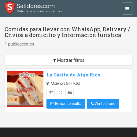
Salidores.com
Toggl
Disfrutá cada ciudad al máximo
navig
Comidas para llevar con WhatsApp, Delivery /
Envíos a domicilio y Información turística
1 publicaciones
Mostrar filtros
La Casita de Algo Rico
Moreno 264 - Azul
Enviar consulta
Ver teléfono