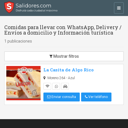
Salidores.com
Toggl
Disfrutá cada ciudad al máximo
navig
Comidas para llevar con WhatsApp, Delivery /
Envíos a domicilio y Información turística
1 publicaciones
Mostrar filtros
La Casita de Algo Rico
Moreno 264 - Azul
Enviar consulta
Ver teléfono