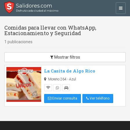
Salidores.com
Toggl
Disfrutá cada ciudad al máximo
navig
Comidas para llevar con WhatsApp,
Estacionamiento y Seguridad
1 publicaciones
Mostrar filtros
La Casita de Algo Rico
Moreno 264 - Azul
Enviar consulta
Ver teléfono