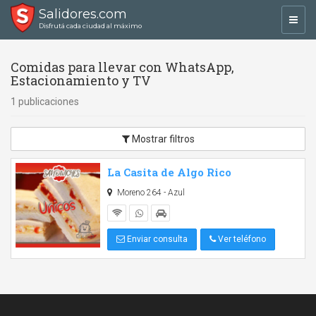
Salidores.com
Toggl
Disfrutá cada ciudad al máximo
navig
Comidas para llevar con WhatsApp,
Estacionamiento y TV
1 publicaciones
Mostrar filtros
La Casita de Algo Rico
Moreno 264 - Azul
Enviar consulta
Ver teléfono