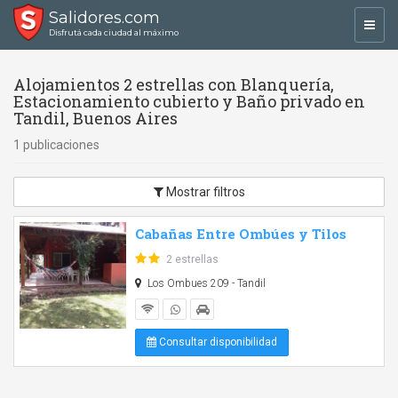
Salidores.com
Toggl
Disfrutá cada ciudad al máximo
navig
Alojamientos 2 estrellas con Blanquería,
Estacionamiento cubierto y Baño privado en
Tandil, Buenos Aires
1 publicaciones
Mostrar filtros
Cabañas Entre Ombúes y Tilos
2 estrellas
Los Ombues 209 - Tandil
Consultar disponibilidad