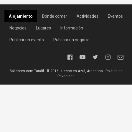
Alojamiento
Dónde comer
Actividades
Eventos
Negocios
Lugares
Información
Publicar un evento
Publicar un negocio
Salidores.com Tandil - ® 2016 - Hecho en Azul, Argentina -
Política de
Privacidad