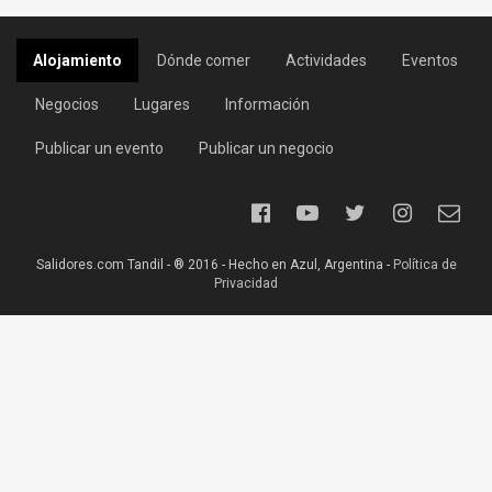
Alojamiento
Dónde comer
Actividades
Eventos
Negocios
Lugares
Información
Publicar un evento
Publicar un negocio
Salidores.com Tandil - ® 2016 - Hecho en Azul, Argentina -
Política de
Privacidad