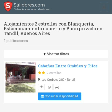
Salidores.com
Toggl
Disfrutá cada ciudad al máximo
navig
Alojamientos 2 estrellas con Blanquería,
Estacionamiento cubierto y Baño privado en
Tandil, Buenos Aires
1 publicaciones
Mostrar filtros
Cabañas Entre Ombúes y Tilos
2 estrellas
Los Ombues 209 - Tandil
Consultar disponibilidad