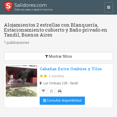
Salidores.com
Toggl
Disfrutá cada ciudad al máximo
navig
Alojamientos 2 estrellas con Blanquería,
Estacionamiento cubierto y Baño privado en
Tandil, Buenos Aires
1 publicaciones
Mostrar filtros
Cabañas Entre Ombúes y Tilos
2 estrellas
Los Ombues 209 - Tandil
Consultar disponibilidad