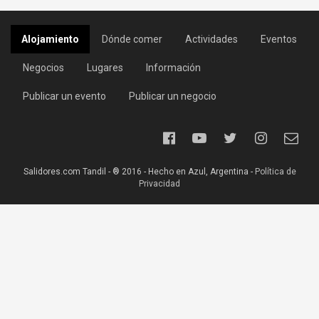
Alojamiento
Dónde comer
Actividades
Eventos
Negocios
Lugares
Información
Publicar un evento
Publicar un negocio
Salidores.com Tandil - ® 2016 - Hecho en Azul, Argentina -
Política de
Privacidad