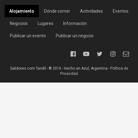
Alojamiento
Dónde comer
Actividades
Eventos
Negocios
Lugares
Información
Publicar un evento
Publicar un negocio
Salidores.com Tandil - ® 2016 - Hecho en Azul, Argentina -
Política de
Privacidad