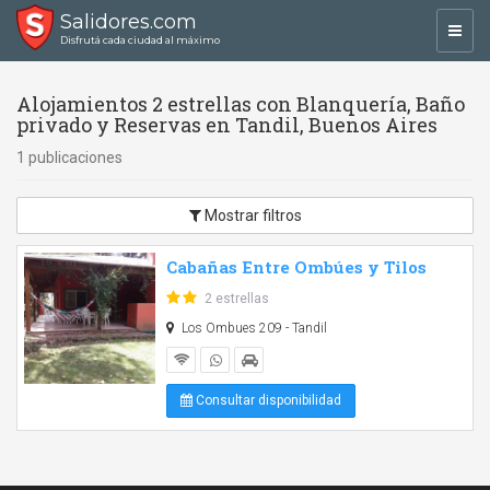
Salidores.com
Toggl
Disfrutá cada ciudad al máximo
navig
Alojamientos 2 estrellas con Blanquería, Baño
privado y Reservas en Tandil, Buenos Aires
1 publicaciones
Mostrar filtros
Cabañas Entre Ombúes y Tilos
2 estrellas
Los Ombues 209 - Tandil
Consultar disponibilidad