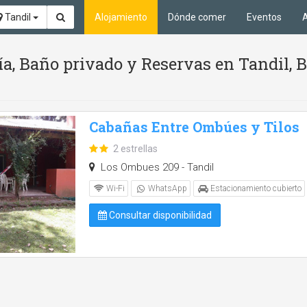
Tandil
Alojamiento
Dónde comer
Eventos
A
ía, Baño privado y Reservas en Tandil, 
Cabañas Entre Ombúes y Tilos
2 estrellas
Los Ombues 209 - Tandil
Wi-Fi
WhatsApp
Estacionamiento cubierto
Consultar disponibilidad