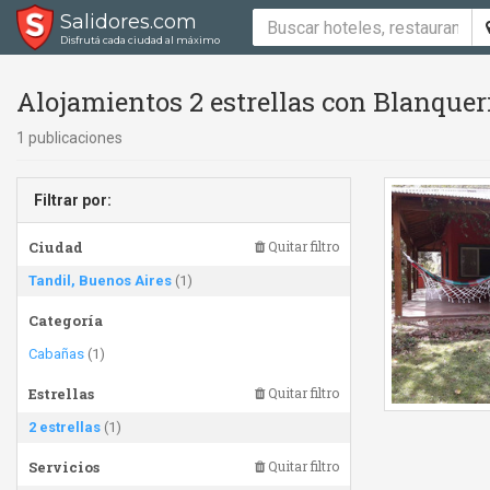
Salidores.com
Disfrutá cada ciudad al máximo
Alojamientos 2 estrellas con Blanquer
1 publicaciones
Filtrar por:
Ciudad
Quitar filtro
Tandil, Buenos Aires
(1)
Categoría
Cabañas
(1)
Estrellas
Quitar filtro
2 estrellas
(1)
Servicios
Quitar filtro