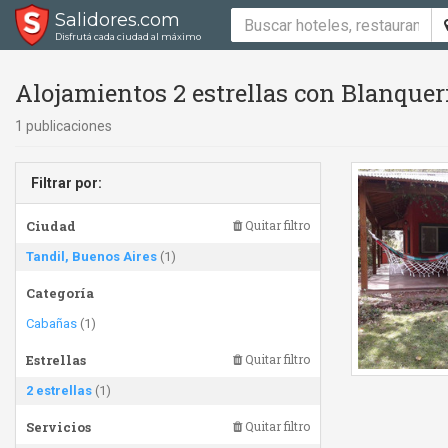
Salidores.com
Disfrutá cada ciudad al máximo
Alojamientos 2 estrellas con Blanquer
1 publicaciones
Filtrar por:
Ciudad
Quitar filtro
Tandil, Buenos Aires
(1)
Categoría
Cabañas
(1)
Estrellas
Quitar filtro
2 estrellas
(1)
Servicios
Quitar filtro