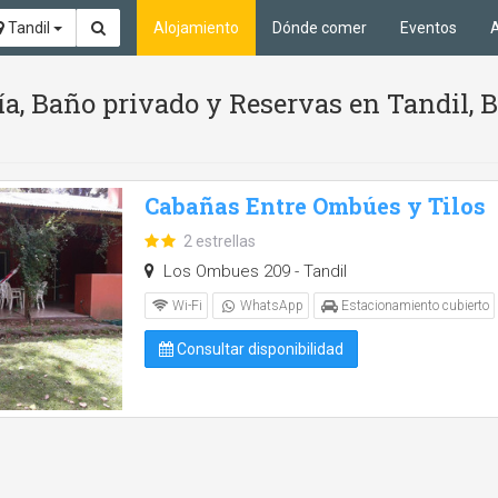
Tandil
Alojamiento
Dónde comer
Eventos
A
ía, Baño privado y Reservas en Tandil, 
Cabañas Entre Ombúes y Tilos
2 estrellas
Los Ombues 209 - Tandil
Wi-Fi
WhatsApp
Estacionamiento cubierto
Consultar disponibilidad