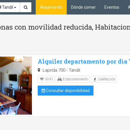
Tandil
Alojamiento
Dónde comer
Eventos
A
nas con movilidad reducida, Habitacione
Alquiler departamento por dia
Laprida 700 - Tandil
Wi-Fi
Estacionamiento
Calefacción
Consultar disponibilidad