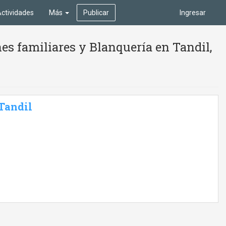
ctividades
Más
Publicar
Ingresar
s familiares y Blanquería en Tandil,
 Tandil