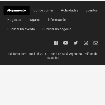
Alojamiento
Dónde comer
Actividades
Eventos
Negocios
Lugares
Información
Publicar un evento
Publicar un negocio
Salidores.com Tandil - ® 2016 - Hecho en Azul, Argentina -
Política de
Privacidad