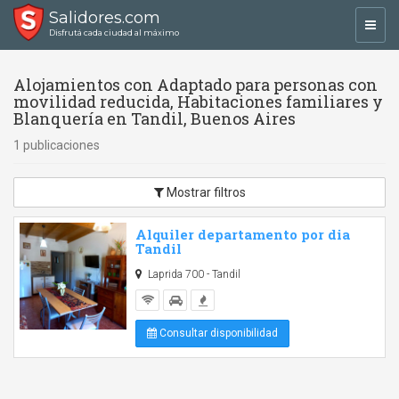
Salidores.com
Toggl
Disfrutá cada ciudad al máximo
navig
Alojamientos con Adaptado para personas con
movilidad reducida, Habitaciones familiares y
Blanquería en Tandil, Buenos Aires
1 publicaciones
Mostrar filtros
Alquiler departamento por dia
Tandil
Laprida 700 - Tandil
Consultar disponibilidad