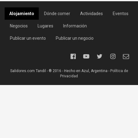
Alojamiento
Dónde comer
Actividades
Eventos
Negocios
Lugares
Información
Publicar un evento
Publicar un negocio
Salidores.com Tandil - ® 2016 - Hecho en Azul, Argentina -
Política de
Privacidad