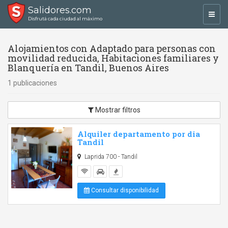
Salidores.com
Toggl
Disfrutá cada ciudad al máximo
navig
Alojamientos con Adaptado para personas con
movilidad reducida, Habitaciones familiares y
Blanquería en Tandil, Buenos Aires
1 publicaciones
Mostrar filtros
Alquiler departamento por dia
Tandil
Laprida 700 - Tandil
Consultar disponibilidad