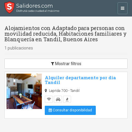
Salidores.com
Toggl
Disfrutá cada ciudad al máximo
navig
Alojamientos con Adaptado para personas con
movilidad reducida, Habitaciones familiares y
Blanquería en Tandil, Buenos Aires
1 publicaciones
Mostrar filtros
Alquiler departamento por dia
Tandil
Laprida 700 - Tandil
Consultar disponibilidad