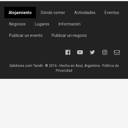
Alojamiento
Dónde comer
Actividades
Eventos
Negocios
Lugares
Información
Publicar un evento
Publicar un negocio
Salidores.com Tandil - ® 2016 - Hecho en Azul, Argentina -
Política de
Privacidad