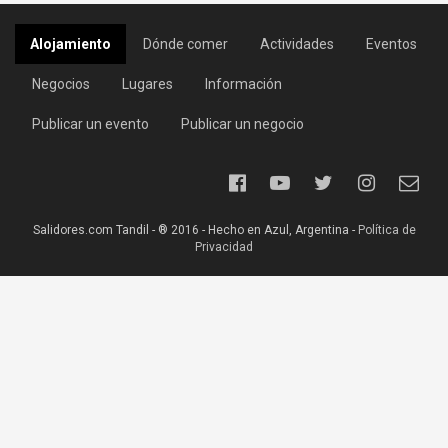
Alojamiento
Dónde comer
Actividades
Eventos
Negocios
Lugares
Información
Publicar un evento
Publicar un negocio
Salidores.com Tandil - ® 2016 - Hecho en Azul, Argentina -
Política de
Privacidad