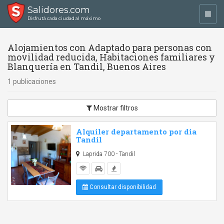
Salidores.com
Toggl
Disfrutá cada ciudad al máximo
navig
Alojamientos con Adaptado para personas con
movilidad reducida, Habitaciones familiares y
Blanquería en Tandil, Buenos Aires
1 publicaciones
Mostrar filtros
Alquiler departamento por dia
Tandil
Laprida 700 - Tandil
Consultar disponibilidad