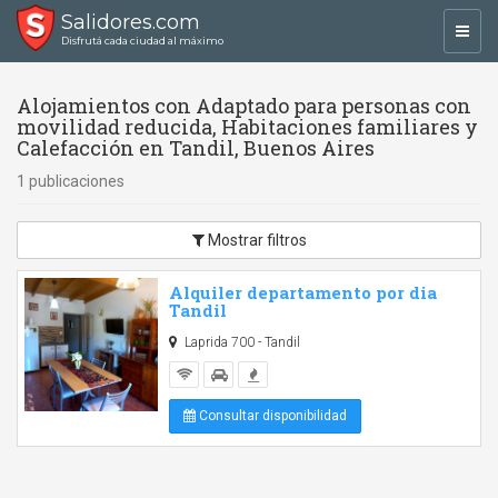
Salidores.com
Toggl
Disfrutá cada ciudad al máximo
navig
Alojamientos con Adaptado para personas con
movilidad reducida, Habitaciones familiares y
Calefacción en Tandil, Buenos Aires
1 publicaciones
Mostrar filtros
Alquiler departamento por dia
Tandil
Laprida 700 - Tandil
Consultar disponibilidad