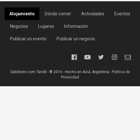
Alojamiento
Dónde comer
Actividades
Eventos
Negocios
Lugares
Información
Publicar un evento
Publicar un negocio
Salidores.com Tandil - ® 2016 - Hecho en Azul, Argentina -
Política de
Privacidad