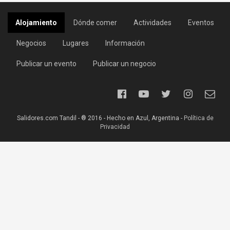
Alojamiento
Dónde comer
Actividades
Eventos
Negocios
Lugares
Información
Publicar un evento
Publicar un negocio
Salidores.com Tandil - ® 2016 - Hecho en Azul, Argentina -
Política de
Privacidad