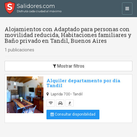
Salidores.com
Toggl
Disfrutá cada ciudad al máximo
navig
Alojamientos con Adaptado para personas con
movilidad reducida, Habitaciones familiares y
Baño privado en Tandil, Buenos Aires
1 publicaciones
Mostrar filtros
Alquiler departamento por dia
Tandil
Laprida 700 - Tandil
Consultar disponibilidad