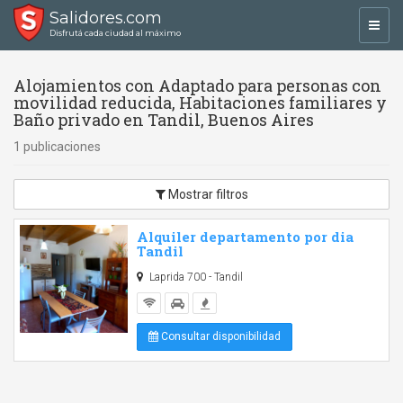
Salidores.com
Toggl
Disfrutá cada ciudad al máximo
navig
Alojamientos con Adaptado para personas con
movilidad reducida, Habitaciones familiares y
Baño privado en Tandil, Buenos Aires
1 publicaciones
Mostrar filtros
Alquiler departamento por dia
Tandil
Laprida 700 - Tandil
Consultar disponibilidad