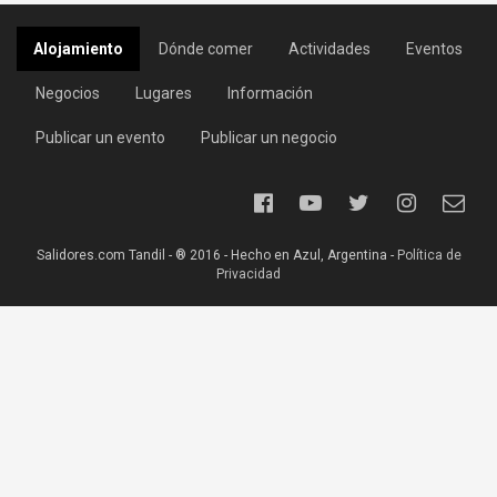
Alojamiento
Dónde comer
Actividades
Eventos
Negocios
Lugares
Información
Publicar un evento
Publicar un negocio
Salidores.com Tandil - ® 2016 - Hecho en Azul, Argentina -
Política de
Privacidad