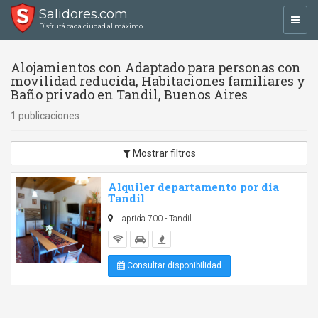
Salidores.com
Toggl
Disfrutá cada ciudad al máximo
navig
Alojamientos con Adaptado para personas con
movilidad reducida, Habitaciones familiares y
Baño privado en Tandil, Buenos Aires
1 publicaciones
Mostrar filtros
Alquiler departamento por dia
Tandil
Laprida 700 - Tandil
Consultar disponibilidad