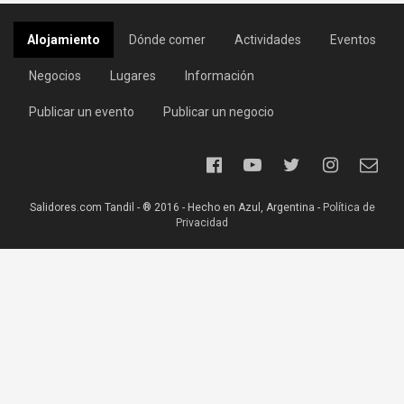
Alojamiento
Dónde comer
Actividades
Eventos
Negocios
Lugares
Información
Publicar un evento
Publicar un negocio
Salidores.com Tandil - ® 2016 - Hecho en Azul, Argentina -
Política de
Privacidad