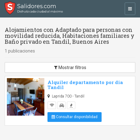
Salidores.com
Toggl
Disfrutá cada ciudad al máximo
navig
Alojamientos con Adaptado para personas con
movilidad reducida, Habitaciones familiares y
Baño privado en Tandil, Buenos Aires
1 publicaciones
Mostrar filtros
Alquiler departamento por dia
Tandil
Laprida 700 - Tandil
Consultar disponibilidad