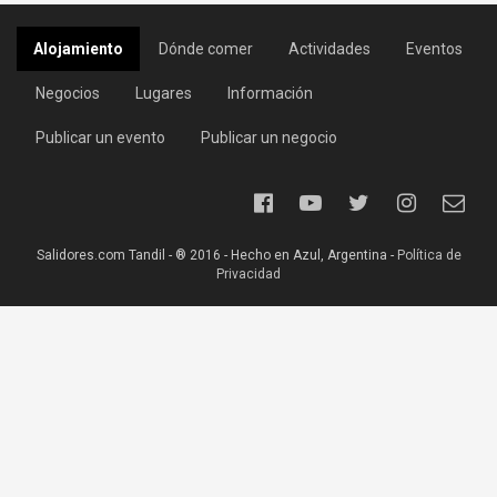
Alojamiento
Dónde comer
Actividades
Eventos
Negocios
Lugares
Información
Publicar un evento
Publicar un negocio
Salidores.com Tandil - ® 2016 - Hecho en Azul, Argentina -
Política de
Privacidad