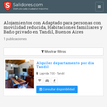
Salidores.com
Toggl
Disfrutá cada ciudad al máximo
navig
Alojamientos con Adaptado para personas con
movilidad reducida, Habitaciones familiares y
Baño privado en Tandil, Buenos Aires
1 publicaciones
Mostrar filtros
Alquiler departamento por dia
Tandil
Laprida 700 - Tandil
Consultar disponibilidad