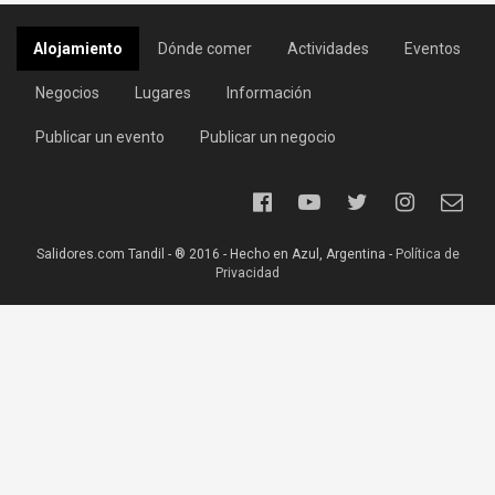
Alojamiento
Dónde comer
Actividades
Eventos
Negocios
Lugares
Información
Publicar un evento
Publicar un negocio
Salidores.com Tandil - ® 2016 - Hecho en Azul, Argentina -
Política de
Privacidad