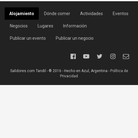
Alojamiento
Dónde comer
Actividades
Eventos
Negocios
Lugares
Información
Publicar un evento
Publicar un negocio
Salidores.com Tandil - ® 2016 - Hecho en Azul, Argentina -
Política de
Privacidad