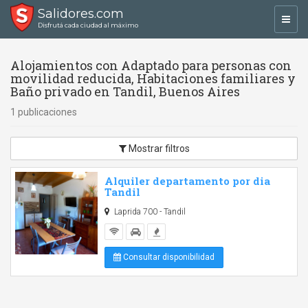
Salidores.com
Toggl
Disfrutá cada ciudad al máximo
navig
Alojamientos con Adaptado para personas con
movilidad reducida, Habitaciones familiares y
Baño privado en Tandil, Buenos Aires
1 publicaciones
Mostrar filtros
Alquiler departamento por dia
Tandil
Laprida 700 - Tandil
Consultar disponibilidad